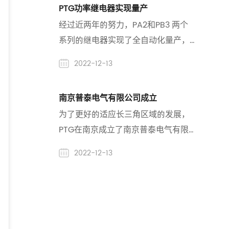
PTG功率继电器实现量产
决方案领域的领军企业,深圳普泰电气
经过近两年的努力，PA2和PB3 两个
有限公司（以下简称“PTG”）重磅亮
系列的继电器实现了全自动化量产，
相,推出全新功率继电器产品线,以创新
产能达到每小时2500 PCS。PC3和
技术和高性能产品赢得行业广泛关注,
2022-12-13
PC6两个系列实现了半自动化生产，
全自动化升级将在一年内完成。同时
南京普泰电气有限公司成立
也取得了CQC、TUV和CE认证。
为了更好的适应长三角区域的发展，
PTG在南京成立了南京普泰电气有限
公司。南京普泰致力于能源产品的研
2022-12-13
发以及PTG全系列产品在华东区的销
售和服务。