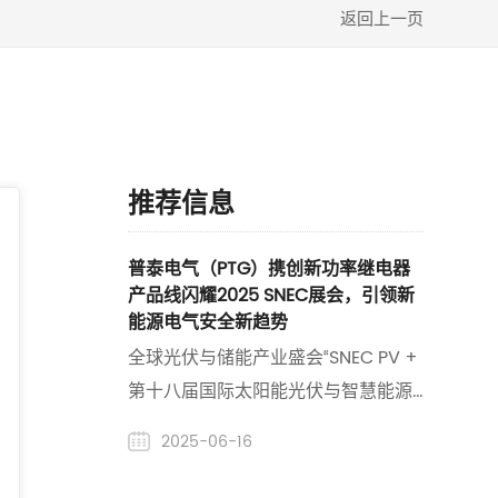
返回上一页
推荐信息
普泰电气（PTG）携创新功率继电器
产品线闪耀2025 SNEC展会，引领新
能源电气安全新趋势
全球光伏与储能产业盛会“SNEC PV +
第十八届国际太阳能光伏与智慧能源
& 储能及电池技术与装备（上海）大
2025-06-16
会暨展览会”于6月11日至13日在上海国
家会展中心盛大举行,作为电气安全解